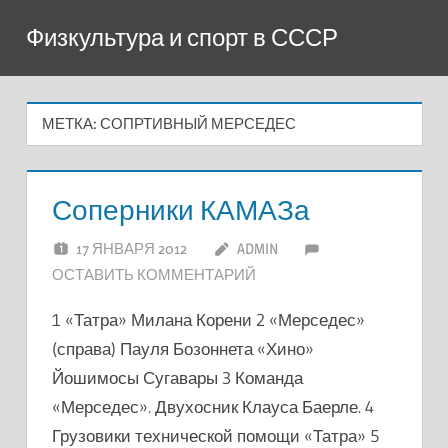
Перейти
Физкультура и спорт в СССР
к
содержимому
МЕТКА:
СОПРТИВНЫЙ МЕРСЕДЕС
Соперники КАМАЗа
17 ЯНВАРЯ 2012
ADMIN
ОСТАВИТЬ КОММЕНТАРИЙ
1 «Татра» Милана Корени 2 «Мерседес»
(справа) Пауля Бозоннета «Хино»
Йошимосы Сугавары 3 Команда
«Мерседес». Двухосник Клауса Баерле. 4
Грузовики технической помощи «Татра» 5