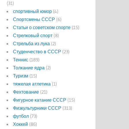
(31)
спортивный юмор
(4)
Спортсмены СССР
(6)
Статьи о советском спорте
(15)
Стрелковый спорт
(8)
Стрельба из лука
(2)
Студенчество в СССР
(23)
Теннис
(189)
Толкание ядра
(2)
Туризм
(15)
тяжелая атлетика
(1)
Фехтование
(21)
Фигурное катание СССР
(15)
Физкультурники СССР
(313)
футбол
(73)
Хоккей
(86)