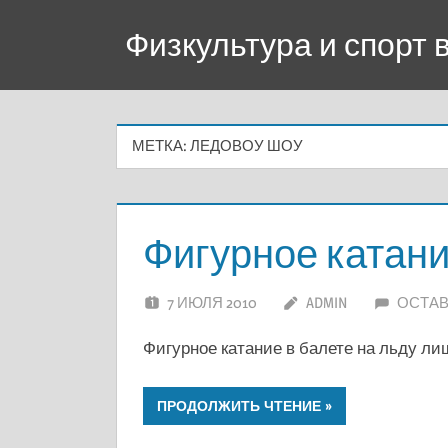
Перейти
Физкультура и спорт
к
содержимому
МЕТКА:
ЛЕДОВОУ ШОУ
Фигурное катани
7 ИЮЛЯ 2010
ADMIN
ОСТАВ
Фигурное катание в балете на льду л
ПРОДОЛЖИТЬ ЧТЕНИЕ