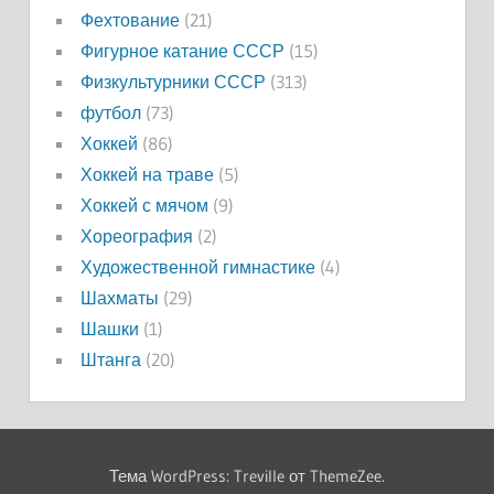
Фехтование
(21)
Фигурное катание СССР
(15)
Физкультурники СССР
(313)
футбол
(73)
Хоккей
(86)
Хоккей на траве
(5)
Хоккей с мячом
(9)
Хореография
(2)
Художественной гимнастике
(4)
Шахматы
(29)
Шашки
(1)
Штанга
(20)
Тема WordPress: Treville от ThemeZee.