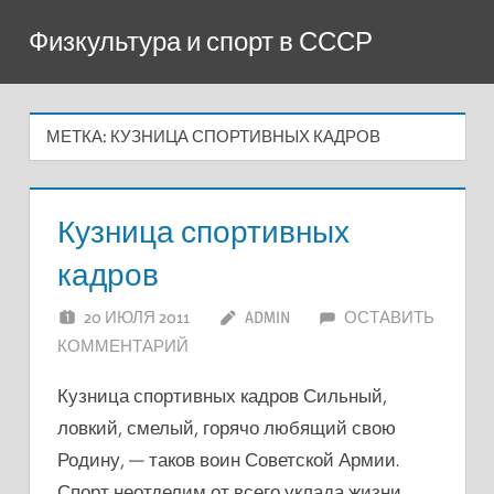
Перейти
Физкультура и спорт в СССР
к
содержимому
МЕТКА:
КУЗНИЦА СПОРТИВНЫХ КАДРОВ
Кузница спортивных
кадров
20 ИЮЛЯ 2011
ADMIN
ОСТАВИТЬ
КОММЕНТАРИЙ
Кузница спортивных кадров Сильный,
ловкий, смелый, горячо любящий свою
Родину, — таков воин Советской Армии.
Спорт неотделим от всего уклада жизни