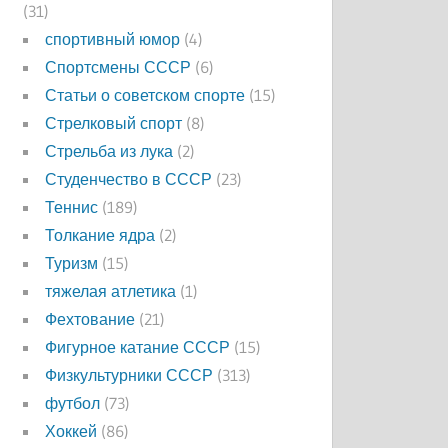
(31)
спортивный юмор
(4)
Спортсмены СССР
(6)
Статьи о советском спорте
(15)
Стрелковый спорт
(8)
Стрельба из лука
(2)
Студенчество в СССР
(23)
Теннис
(189)
Толкание ядра
(2)
Туризм
(15)
тяжелая атлетика
(1)
Фехтование
(21)
Фигурное катание СССР
(15)
Физкультурники СССР
(313)
футбол
(73)
Хоккей
(86)