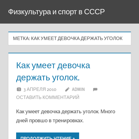
Перейти
Физкультура и спорт в СССР
к
содержимому
МЕТКА:
КАК УМЕЕТ ДЕВОЧКА ДЕРЖАТЬ УГОЛОК
Как умеет девочка
держать уголок.
3 АПРЕЛЯ 2010
ADMIN
ОСТАВИТЬ КОММЕНТАРИЙ
Как умеет девочка держать уголок. Много
дней провшо в тренировках.
ПРОДОЛЖИТЬ ЧТЕНИЕ