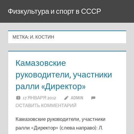
Перейти
Физкультура и спорт в СССР
к
содержимому
МЕТКА:
И. КОСТИН
Камазовские
руководители, участники
ралли «Директор»
17 ЯНВАРЯ 2012
ADMIN
ОСТАВИТЬ КОММЕНТАРИЙ
Камазовские руководители, участники
ралли «Директор» (слева направо): Л.