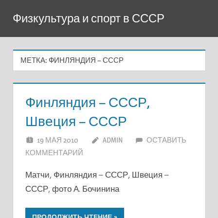
Перейти
Физкультура и спорт в СССР
к
содержимому
МЕТКА:
ФИНЛЯНДИЯ – СССР
Финляндия – СССР,
Швеция – СССР
19 МАЯ 2010
ADMIN
ОСТАВИТЬ
КОММЕНТАРИЙ
Матчи, Финляндия – СССР, Швеция –
СССР, фото А. Бочинина
ПРОДОЛЖИТЬ ЧТЕНИЕ