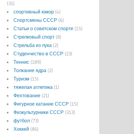
(31)
спортивный юмор
(4)
Спортсмены СССР
(6)
Статьи о советском спорте
(15)
Стрелковый спорт
(8)
Стрельба из лука
(2)
Студенчество в СССР
(23)
Теннис
(189)
Толкание ядра
(2)
Туризм
(15)
тяжелая атлетика
(1)
Фехтование
(21)
Фигурное катание СССР
(15)
Физкультурники СССР
(313)
футбол
(73)
Хоккей
(86)