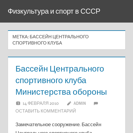
Перейти
Физкультура и спорт в СССР
к
содержимому
МЕТКА:
БАССЕЙН ЦЕНТРАЛЬНОГО
СПОРТИВНОГО КЛУБА
Бассейн Центрального
спортивного клуба
Министерства обороны
14 ФЕВРАЛЯ 2010
ADMIN
ОСТАВИТЬ КОММЕНТАРИЙ
Замечательное сооружение. Бассейн
Центрального спортивного клуба