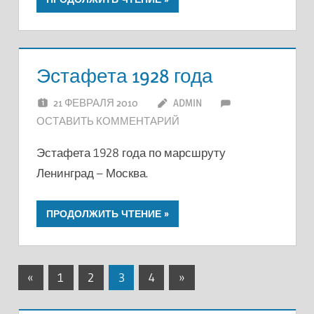
Эстафета 1928 года
21 ФЕВРАЛЯ 2010
ADMIN
ОСТАВИТЬ КОММЕНТАРИЙ
Эстафета 1928 года по марсшруту
Ленинград – Москва.
ПРОДОЛЖИТЬ ЧТЕНИЕ
Пагинация
Предыдущие
Следующие
«
1
2
3
4
»
записи
записи
записей