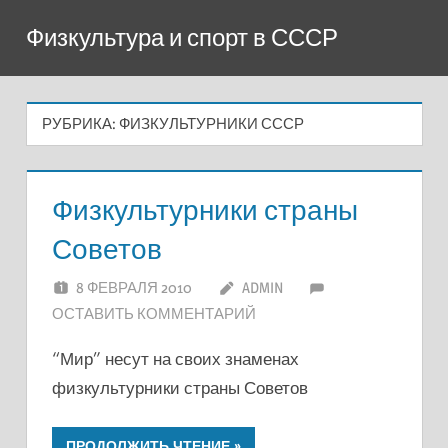
Перейти
Физкультура и спорт в СССР
к
содержимому
РУБРИКА:
ФИЗКУЛЬТУРНИКИ СССР
Физкультурники страны
Советов
8 ФЕВРАЛЯ 2010
ADMIN
ОСТАВИТЬ КОММЕНТАРИЙ
“Мир” несут на своих знаменах
физкультурники страны Советов
ПРОДОЛЖИТЬ ЧТЕНИЕ