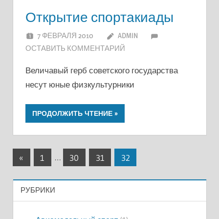
Открытие спортакиады
7 ФЕВРАЛЯ 2010
ADMIN
ОСТАВИТЬ КОММЕНТАРИЙ
Величавый герб советского государства
несут юные физкультурники
ПРОДОЛЖИТЬ ЧТЕНИЕ
Пагинация
Предыдущие
«
1
…
30
31
32
записи
записей
РУБРИКИ