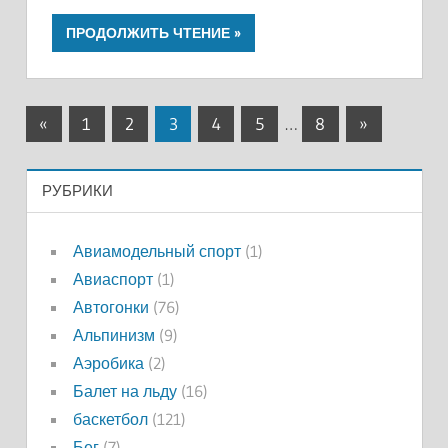
ПРОДОЛЖИТЬ ЧТЕНИЕ
Пагинация
Предыдущие
Следующи
«
1
2
3
4
5
…
8
»
записи
записи
записей
РУБРИКИ
Авиамодельный спорт
(1)
Авиаспорт
(1)
Автогонки
(76)
Альпинизм
(9)
Аэробика
(2)
Балет на льду
(16)
баскетбол
(121)
Бег
(7)