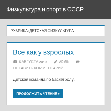
Перейти
Физкультура и спорт в СССР
к
содержимому
РУБРИКА:
ДЕТСКАЯ ФИЗКУЛЬТУРА
Все как у взрослых
6 АВГУСТА 2010
ADMIN
ОСТАВИТЬ КОММЕНТАРИЙ
Детская команда по баскетболу.
ПРОДОЛЖИТЬ ЧТЕНИЕ