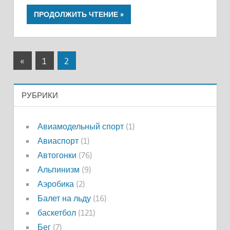
ПРОДОЛЖИТЬ ЧТЕНИЕ
Пагинация
Предыдущие
«
1
2
записи
записей
РУБРИКИ
Авиамодельный спорт
(1)
Авиаспорт
(1)
Автогонки
(76)
Альпинизм
(9)
Аэробика
(2)
Балет на льду
(16)
баскетбол
(121)
Бег
(7)