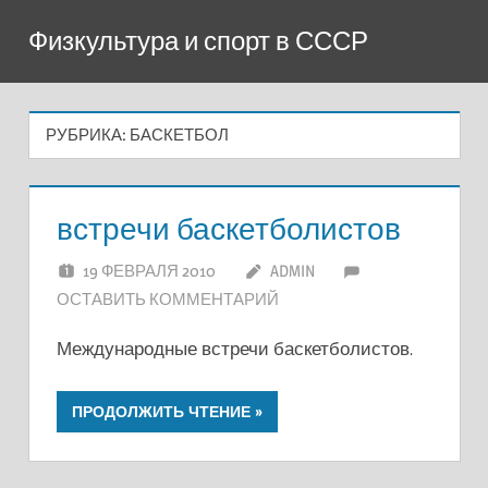
Перейти
Физкультура и спорт в СССР
к
содержимому
РУБРИКА:
БАСКЕТБОЛ
встречи баскетболистов
19 ФЕВРАЛЯ 2010
ADMIN
ОСТАВИТЬ КОММЕНТАРИЙ
Международные встречи баскетболистов.
ПРОДОЛЖИТЬ ЧТЕНИЕ