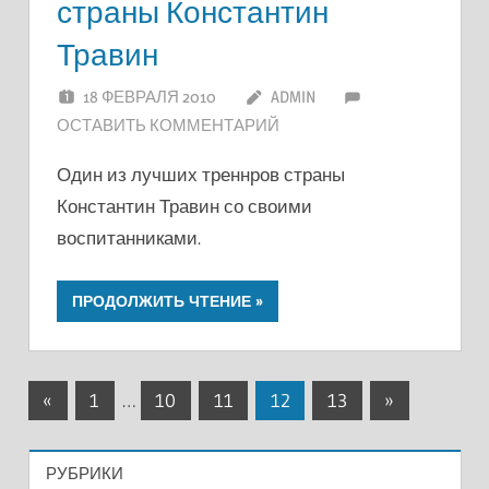
страны Константин
Травин
18 ФЕВРАЛЯ 2010
ADMIN
ОСТАВИТЬ КОММЕНТАРИЙ
Один из лучших треннров страны
Константин Травин со своими
воспитанниками.
ПРОДОЛЖИТЬ ЧТЕНИЕ
Пагинация
Предыдущие
Следующие
«
1
…
10
11
12
13
»
записи
записи
записей
РУБРИКИ