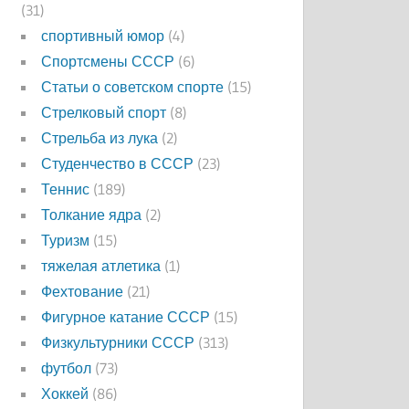
(31)
спортивный юмор
(4)
Спортсмены СССР
(6)
Статьи о советском спорте
(15)
Стрелковый спорт
(8)
Стрельба из лука
(2)
Студенчество в СССР
(23)
Теннис
(189)
Толкание ядра
(2)
Туризм
(15)
тяжелая атлетика
(1)
Фехтование
(21)
Фигурное катание СССР
(15)
Физкультурники СССР
(313)
футбол
(73)
Хоккей
(86)