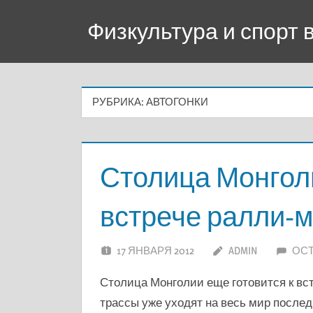
Перейти
Физкультура и спорт
к
содержимому
РУБРИКА:
АВТОГОНКИ
Столица Монголи
встрече ралли-
17 ЯНВАРЯ 2012
ADMIN
ОС
Столица Монголии еще готовится к вст
трассы уже уходят на весь мир послед