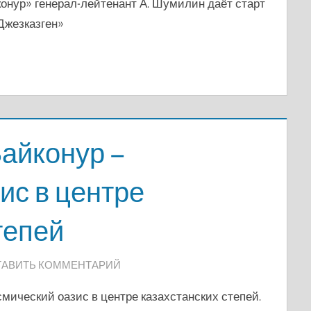
онур» генерал-лейтенант А. Шумилин даёт старт
Джезказген»
айконур –
ис в центре
тепей
ТАВИТЬ КОММЕНТАРИЙ
смический оазис в центре казахстанских степей.