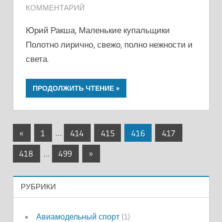
КОММЕНТАРИЙ
Юрий Ракша, Маленькие купальщики
Полотно лирично, свежо, полно нежности и
света.
ПРОДОЛЖИТЬ ЧТЕНИЕ
Пагинация
Предыдущие
«
1
…
414
415
416
417
записи
записей
Следующие
418
…
499
»
записи
РУБРИКИ
Авиамодельный спорт
(1)