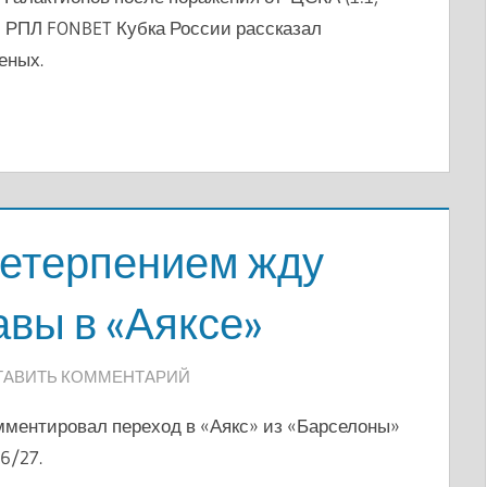
ти РПЛ FONBET Кубка России рассказал
еных.
нетерпением жду
авы в «Аяксе»
ТАВИТЬ КОММЕНТАРИЙ
мментировал переход в «Аякс» из «Барселоны»
6/27.