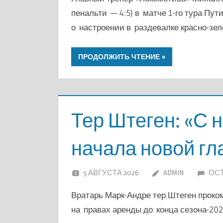
пенальти — 4:5) в матче 1-го тура Пу
о настроении в раздевалке красно-зел
ПРОДОЛЖИТЬ ЧТЕНИЕ
Тер Штеген: «С 
начала новой гл
5 АВГУСТА 2026
ADMIN
ОС
Вратарь Марк-Андре тер Штеген проко
на правах аренды до конца сезона-202