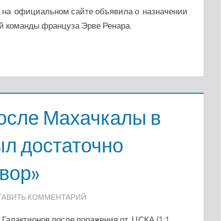
) на официальном сайте объявила о назначении
ой команды француза Эрве Ренара.
осле Махачкалы в
ыл достаточно
вор»
ТАВИТЬ КОММЕНТАРИЙ
Галактионов после поражения от ЦСКА (1:1,