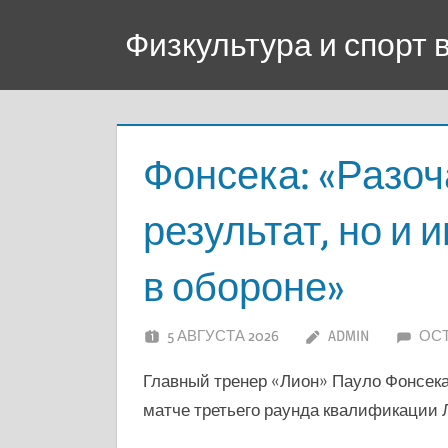
Перейти
Физкультура и спорт
к
содержимому
Фонсека: «Разоч
результат, но и 
в обороне»
5 АВГУСТА 2026
ADMIN
ОС
Главный тренер «Лион» Пауло Фонсека
матче третьего раунда квалификации Л