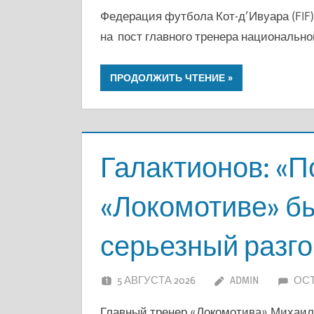
Федерация футбола Кот-д’Ивуара (FIF
на пост главного тренера национальн
ПРОДОЛЖИТЬ ЧТЕНИЕ
Галактионов: «П
«Локомотиве» б
серьезный разго
5 АВГУСТА 2026
ADMIN
ОС
Главный тренер «Локомотива» Михаил 