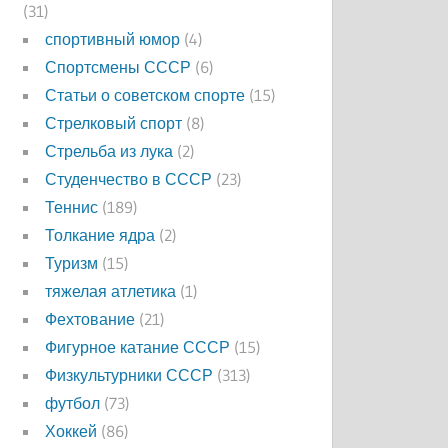
(31)
спортивный юмор
(4)
Спортсмены СССР
(6)
Статьи о советском спорте
(15)
Стрелковый спорт
(8)
Стрельба из лука
(2)
Студенчество в СССР
(23)
Теннис
(189)
Толкание ядра
(2)
Туризм
(15)
тяжелая атлетика
(1)
Фехтование
(21)
Фигурное катание СССР
(15)
Физкультурники СССР
(313)
футбол
(73)
Хоккей
(86)